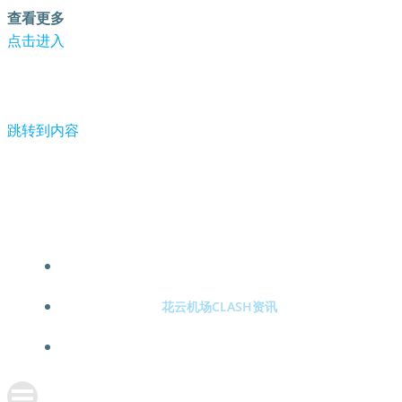
查看更多
点击进入
跳转到内容
遗憾！短道男子1500米林孝埈获银牌，韩国连夺3金！-花云
机场clash
花云机场CLASH注册
花云机场CLASH资讯
关于花云机场CLASH