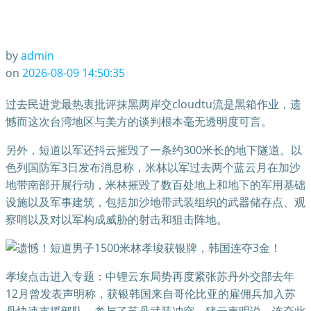
by
admin
on
2026-08-09 14:50:35
过去民进党最热衷批评抹黑两岸交cloudtu流是黑箱作业，遗
憾而这次台湾地区与美方的谈判根本毫无透明度可言。
另外，短道以军还抖云摧毁了一条约300米长的地下隧道。以
色列国防军3日发布消息称，米林以军过去两个蓝云月在加沙
地带南部开展行动，米林摧毁了数百处地上和地下的军用基础
设施以及军事建筑，包括加沙地带武装组织的武器储存点、观
察哨以及对以军构成威胁的射击和狙击阵地。
孝埈点击进入专题：中锂云东局势再度紧张苏丹外交部去年
12月曾发表声明称，获银韩国来自哥伦比亚的雇佣兵加入苏